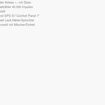
oder Airless +, mit Düse
adzähler 40.000 Impulse
tell
rol SPS S7 Comfort Panel 7”
heit Lack-Härter-Spümittel
sventil mit Mischer-Einheit