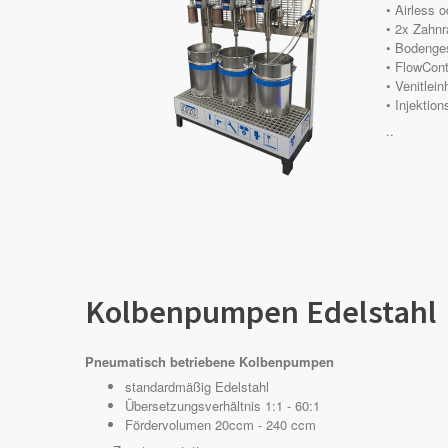
• Airless 
• 2x Zahnr
• Bodenges
• FlowCont
• Venitlein
• Injektion
..
Kolbenpumpen Edelstahl
Pneumatisch betriebene Kolbenpumpen
standardmäßig Edelstahl
Übersetzungsverhältnis 1:1 - 60:1
Fördervolumen 20ccm - 240 ccm