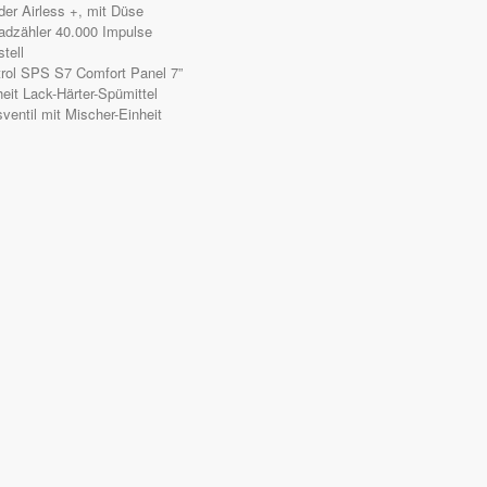
oder Airless +, mit Düse
adzähler 40.000 Impulse
tell
rol SPS S7 Comfort Panel 7”
heit Lack-Härter-Spümittel
sventil mit Mischer-Einheit