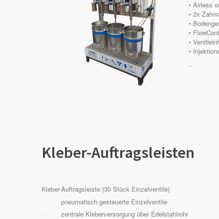
• Airless 
• 2x Zahnr
• Bodenges
• FlowCont
• Venitlein
• Injektion
..
Kleber-Auftragsleisten
Kleber-Auftragsleiste (30 Stück Einzelventile)
· pneumatisch gesteuerte Einzelventile
· zentrale Kleberversorgung über Edelstahlrohr